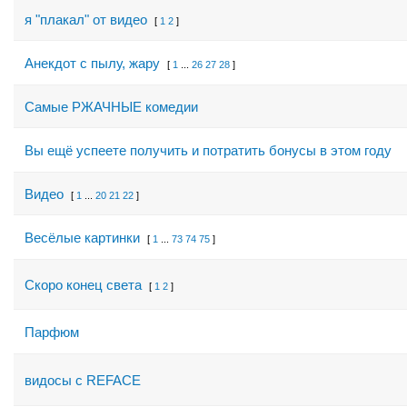
я "плакал" от видео
[
1
2
]
Анекдот с пылу, жару
[
1
...
26
27
28
]
Самые РЖАЧНЫЕ комедии
Вы ещё успеете получить и потратить бонусы в этом году
Видео
[
1
...
20
21
22
]
Весёлые картинки
[
1
...
73
74
75
]
Скоро конец света
[
1
2
]
Парфюм
видосы с REFACE