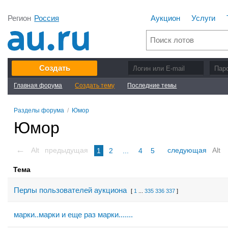
Регион
Россия
Аукцион
Услуги
Создать
Главная форума
Создать тему
Последние темы
Разделы форума
/
Юмор
Юмор
←
Alt
предыдущая
следующая
Alt
1
2
...
4
5
Тема
Перлы пользователей аукциона
[
1
...
335
336
337
]
марки..марки и еще раз марки.......