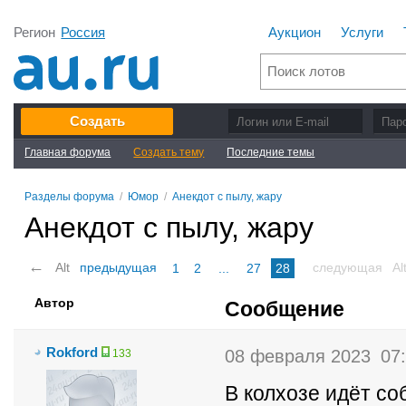
Регион
Россия
Аукцион
Услуги
Создать
Главная форума
Создать тему
Последние темы
Разделы форума
/
Юмор
/
Анекдот с пылу, жару
Анекдот с пылу, жару
←
Alt
предыдущая
следующая
Al
1
2
...
27
28
Автор
Сообщение
Rokford
08 февраля 2023
07
133
В колхозе идёт со