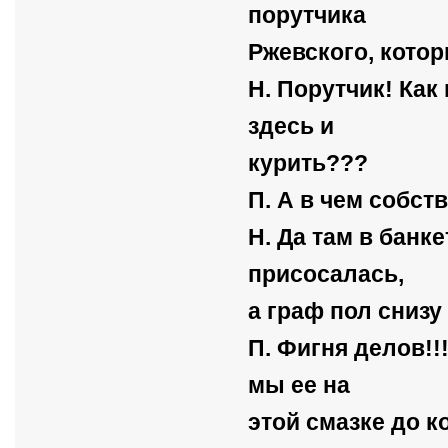
порутчика
Ржевского, котор
Н. Порутчик! Как
здесь и
курить???
П. А в чем собст
Н. Да там в банк
присосалась,
а граф пол снизу
П. Фигня делов!!
мы ее на
этой смазке до к