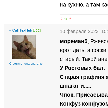
на кухню, а там к
-2
+2
-4
CaHTexHuk
10 февраля 2023
15
203
мореман5
, Ржевс
врот дать, а соски
старый. Такой анек
Ответить пользователю
У Ростовых бал.
Старая графиня 
шпагат и.....
Чпок. Присасывает
Конфуз конфузом,