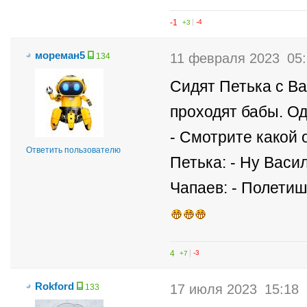
-1
+3
-4
мореман5
11 февраля 2023
05
134
Сидят Петька с В
проходят бабы. Од
- Смотрите какой о
Ответить пользователю
Петька: - Ну Васи
Чапаев: - Полетиш
4
+7
-3
Rokford
17 июля 2023
15:18
133