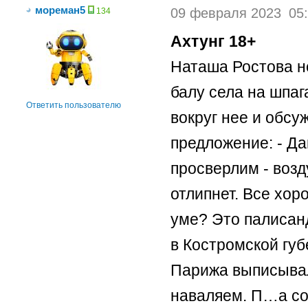
мореман5
09 февраля 2023
05
134
Ахтунг 18+
Наташа Ростова не
балу села на шпаг
Ответить пользователю
вокруг нее и обсу
предложение: - Да
просверлим - возд
отлипнет. Все хоро
уме? Это палисан
в Костромской губ
Парижа выписывали
наваляем. П…а сок