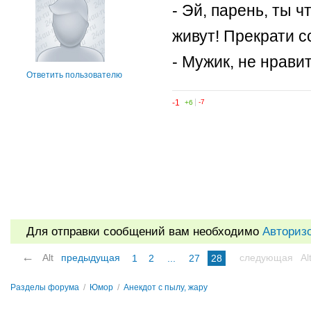
- Эй, парень, ты ч
живут! Прекрати с
- Мужик, не нравит
Ответить пользователю
-1
+6
-7
Для отправки сообщений вам необходимо
Авториз
←
Alt
предыдущая
следующая
Al
1
2
...
27
28
Разделы форума
/
Юмор
/
Анекдот с пылу, жару