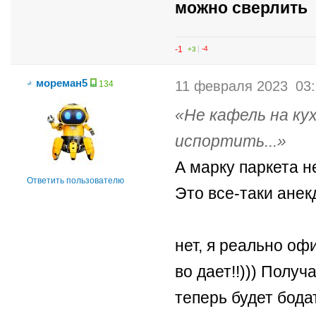
можно сверлить
-1
+3
-4
мореман5
11 февраля 2023
03
134
Не кафель на ку
испортить...
А марку паркета н
Ответить пользователю
Это все-таки анек
нет, я реально оф
во дает!!))) Получ
теперь будет бода