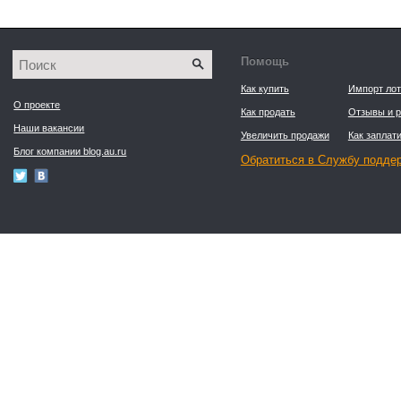
Помощь
Как купить
Импорт лот
О проекте
Как продать
Отзывы и р
Наши вакансии
Увеличить продажи
Как заплати
Блог компании blog.au.ru
Обратиться в Службу подде
Пользовательское соглашение
© 2008–2026 Ау.ру ®
18+