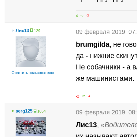
4
+7
-3
Лис13
09 февраля 2019
07
129
brumgilda
, не гов
да - нижние скину
Не собачники - а
Ответить пользователю
же машинистами.
-2
+2
-4
serg125
09 февраля 2019
08
1054
Лис13
,
Водител
их называют авто