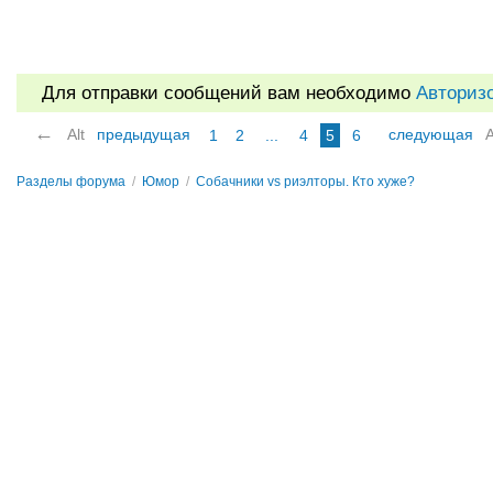
Для отправки сообщений вам необходимо
Авториз
←
Alt
предыдущая
следующая
A
1
2
...
4
5
6
Разделы форума
/
Юмор
/
Собачники vs риэлторы. Кто хуже?