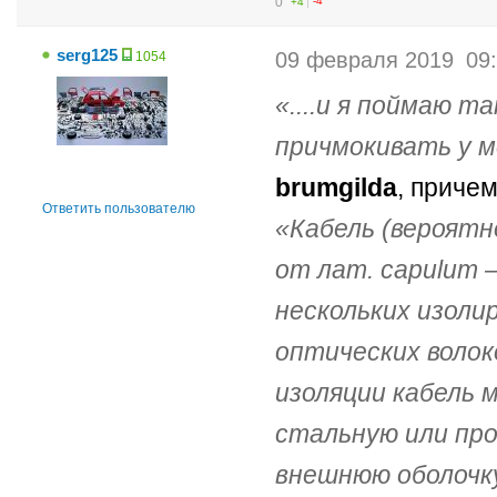
0
+4
-4
serg125
09 февраля 2019
09
1054
....и я поймаю 
причмокивать у м
brumgilda
, приче
Ответить пользователю
Кабель (вероятно
от лат. сарulum 
нескольких изолир
оптических волоко
изоляции кабель 
стальную или про
внешнюю оболочк