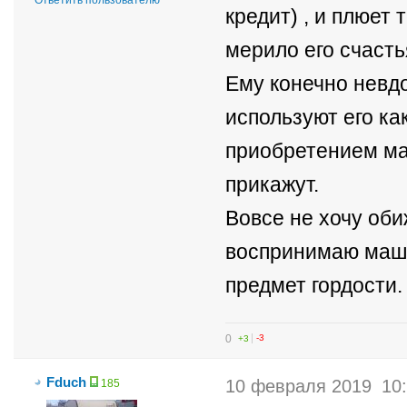
Ответить пользователю
кредит) , и плюет 
мерило его счасть
Ему конечно невдо
используют его ка
приобретением маш
прикажут.
Вовсе не хочу оби
воспринимаю машин
предмет гордости.
0
+3
-3
Fduch
10 февраля 2019
10
185