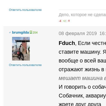
Ответить пользователю
Дело, которое не сдела
-4
+2
-6
brumgilda
08 февраля 2019
16
204
Fduch
, Если чест
ставите машину. Я
вообще о всей ва
Ответить пользователю
отражают жизнь в
мешает машина в
И говорить о соба
Собачник, аквари
жрете друг друга