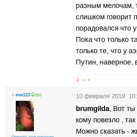
разным мелочам, т
слишком говорит п
порадовался что у
Пока что только та
только те, что у а
Путин, наверное, 
-2
+2
-4
eva123
10 февраля 2019
10
892
brumgilda
, Вот ты
кому повезло , так
Можно сказать - ж