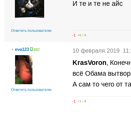
И те и те не айс
Ответить пользователю
-1
+0
-1
eva123
10 февраля 2019
11
892
KrasVoron
, Конеч
всё Обама вытвор
А сам то чего от 
Ответить пользователю
-1
+1
-2