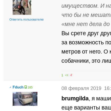
имуществом. И на
что бы не мешать
Ответить пользователю
мне нет дела до
Вы срете друг дру
за возможность по
метров от него. О
собачники, это ли
1
+3
-2
Fduch
08 февраля 2019
16
185
brumgilda
, я маши
еще варианты ваш