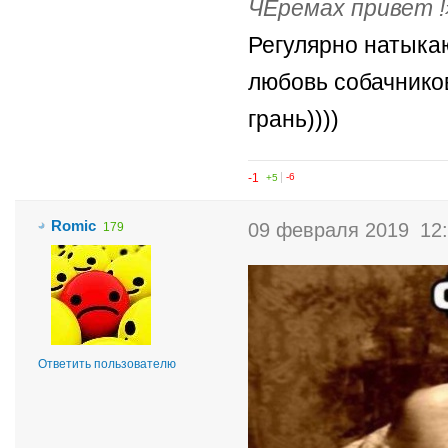
ЧЕремах привет !
Регулярно натыкаю
любовь собачников
грань))))
-1
+5
-6
Romic
09 февраля 2019
12
179
Ответить пользователю