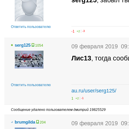
serg125
, забыл ты
Ответить пользователю
-1
+2
-3
serg125
09 февраля 2019
09
1054
Лис13
, тогда соо
Ответить пользователю
au.ru/user/serg125/
1
+2
-1
Сообщение удалено пользователем дмитрий 19825529
brumgilda
09 февраля 2019
09
204