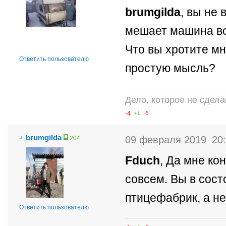
brumgilda
, вы не 
мешает машина во
Что вы хротите мн
Ответить пользователю
простую мысль?
Дело, которое не сдела
-4
+1
-5
brumgilda
09 февраля 2019
20
204
Fduch
, Да мне ко
совсем. Вы в сост
птицефабрик, а н
Ответить пользователю