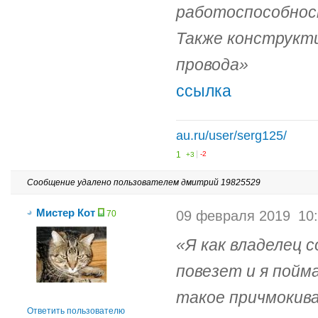
работоспособност
Также конструкт
провода
ссылка
au.ru/user/serg125/
1
+3
-2
Сообщение удалено пользователем дмитрий 19825529
Мистер Кот
09 февраля 2019
10
70
Я как владелец 
повезет и я пойм
такое причмокива
Ответить пользователю