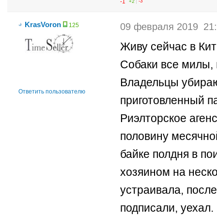
-1
+2
-3
KrasVoron
09 февраля 2019
21
125
Живу сейчас в Ки
Собаки все милы, 
Владельцы убираю
Ответить пользователю
приготовленный па
Риэлторское агенс
половину месячной
байке полдня в по
хозяином на неско
устраивала, после
подписали, уехал.