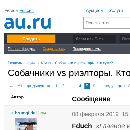
Регион
Россия
Аукцион
Услуги
Создать
Главная форума
Создать тему
Последние темы
Разделы форума
/
Юмор
/
Собачники vs риэлторы. Кто хуже?
Собачники vs риэлторы. Кт
←
Alt
предыдущая
следующая
A
1
2
...
4
5
6
Автор
Сообщение
brumgilda
08 февраля 2019
15
204
Fduch
,
Главное 