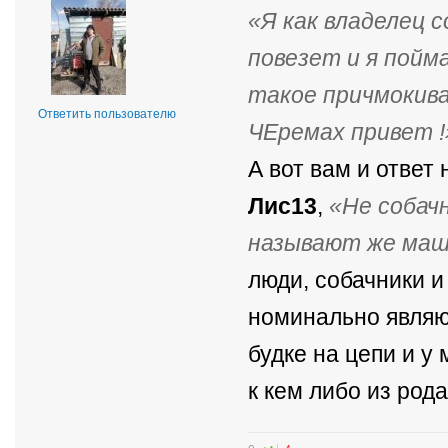
Я как владелец 
повезет и я пойм
такое причмокива
Ответить пользователю
ЧЕремах привет !
А вот вам и ответ
Лис13
,
Не собач
называют же ма
люди, собачники и
номинально являю
будке на цепи и у
к кем либо из рода