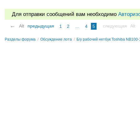
Для отправки сообщений вам необходимо
Авториз
←
Alt
предыдущая
следующая
Alt
1
2
...
4
5
Разделы форума
/
Обсуждение лота
/
Б/у рабочий нетбук Toshiba NB100-