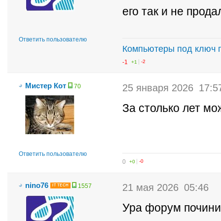
его так и не прод
Ответить пользователю
Компьютеры под ключ 
-1
+1
-2
Мистер Кот
25 января 2026
17:5
70
За столько лет м
Ответить пользователю
0
+0
-0
nino76
21 мая 2026
05:46
1557
IT TECH
Ура форум почини