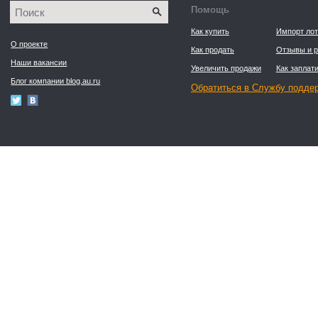
Помощь
Как купить
Импорт лот
О проекте
Как продать
Отзывы и р
Наши вакансии
Увеличить продажи
Как заплати
Блог компании blog.au.ru
Обратиться в Службу подде
Пользовательское соглашение
© 2008–2026 Ау.ру ®
18+
Политика конфиденциальности и обработки
персональных данных, в том числе с
помощью файлов Cookie