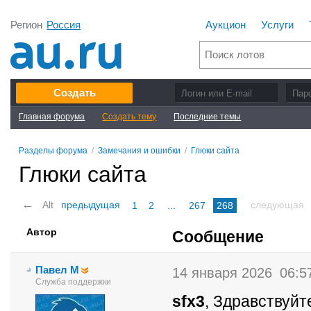
Регион
Россия
Аукцион
Услуги
Создать
Главная форума
Создать тему
Последние темы
Разделы форума
/
Замечания и ошибки
/
Глюки сайта
Глюки сайта
←
Alt
предыдущая
следующая
1
2
...
267
268
Автор
Сообщение
Павел М
14 января 2026
06:5
Служба поддержки
sfx3
, Здравствуйт